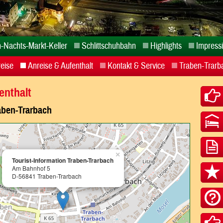
-Nachts-Markt-Keller
Schlittschuhbahn
Highlights
Impress
reise
Anreise & Aufenthalt
Kontakt & Service
Traben-Trarb
enthalt
aben-Trarbach
×
Tourist-Information Traben-Trarbach
Am Bahnhof 5
D-56841 Traben-Trarbach