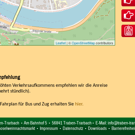
Leaflet
| ©
OpenStreetMap
contributors
mpfehlung
höhten Verkehrsaufkommens empfehlen wir die Anreise
hrt stündlich).
 Fahrplan für Bus und Zug erhalten Sie
hier.
ben-Trarbach • Am Bahnhof 5 • 56841 Traben-Trarbach • E-Mail:
info@traben-tra
#moselweinnachtsmarkt •
Impressum
•
Datenschutz
•
Downloads
•
Barrierefreihei