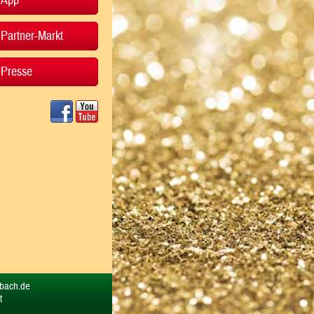
App
Partner-Markt
Presse
rbach.de
t