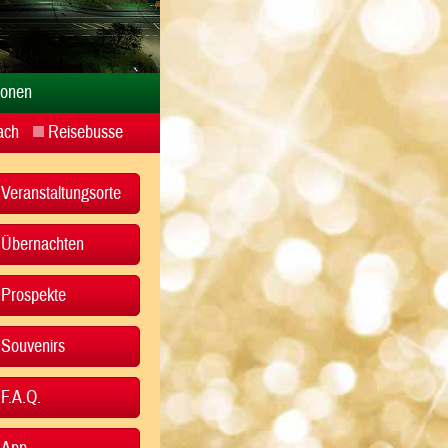
ionen
ach
Reisebusse
Veranstaltungsorte
Übernachten
Prospekte
Souvenirs
F.A.Q.